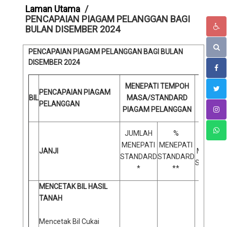
Laman Utama
PENCAPAIAN PIAGAM PELANGGAN BAGI
BULAN DISEMBER 2024
PENCAPAIAN PIAGAM PELANGGAN BAGI BULAN
DISEMBER 2024
TID
MENEPATI TEMPOH
PENCAPAIAN PIAGAM
MAS
BIL
MASA/STANDARD
PELANGGAN
PIAGAM PELANGGAN
P
JUMLA
JUMLAH
%
TIDAK
MENEPATI
MENEPATI
JANJI
MENEPAT
STANDARD
STANDARD
STANDA
*
**
***
MENCETAK BIL HASIL
TANAH
Mencetak Bil Cukai