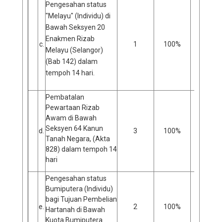
Pengesahan status
"Melayu" (Individu) di
Bawah Seksyen 20
Enakmen Rizab
c.
1
100%
0
Melayu (Selangor)
(Bab 142) dalam
tempoh 14 hari.
Pembatalan
Pewartaan Rizab
Awam di Bawah
Seksyen 64 Kanun
d.
3
100%
0
Tanah Negara, (Akta
828) dalam tempoh 14
hari
Pengesahan status
Bumiputera (Individu)
bagi Tujuan Pembelian
e.
2
100%
0
Hartanah di Bawah
Kuota Bumiputera