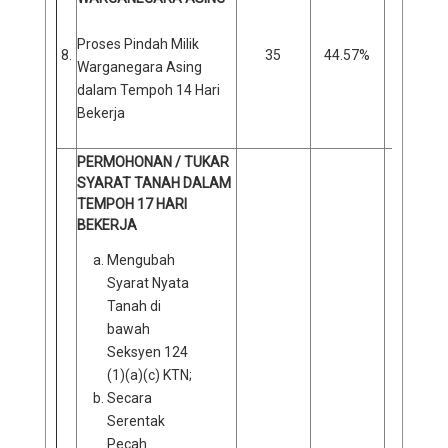
Proses Pindah Milik
8.
35
44.57%
43
Warganegara Asing
dalam Tempoh 14 Hari
Bekerja
PERMOHONAN / TUKAR
SYARAT TANAH DALAM
TEMPOH 17 HARI
BEKERJA
Mengubah
Syarat Nyata
Tanah di
bawah
Seksyen 124
(1)(a)(c) KTN;
Secara
Serentak
Pecah