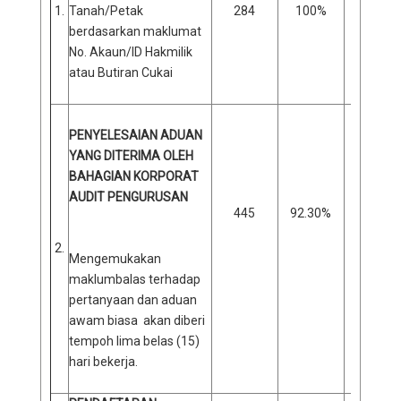
1.
Tanah/Petak
284
100%
0
berdasarkan maklumat
No. Akaun/ID Hakmilik
atau Butiran Cukai
PENYELESAIAN ADUAN
YANG DITERIMA OLEH
BAHAGIAN KORPORAT
AUDIT PENGURUSAN
445
92.30%
37
2.
Mengemukakan
maklumbalas terhadap
pertanyaan dan aduan
awam biasa akan diberi
tempoh lima belas (15)
hari bekerja.