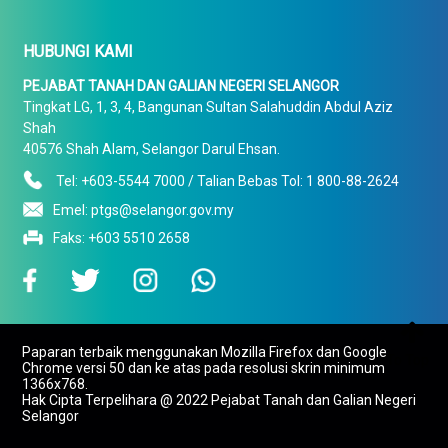
HUBUNGI KAMI
PEJABAT TANAH DAN GALIAN NEGERI SELANGOR
Tingkat LG, 1, 3, 4, Bangunan Sultan Salahuddin Abdul Aziz
Shah
40576 Shah Alam, Selangor Darul Ehsan.
Tel: +603-5544 7000 / Talian Bebas Tol: 1 800-88-2624
Emel: ptgs@selangor.gov.my
Faks: +603 5510 2658

Paparan terbaik menggunakan Mozilla Firefox dan Google
To Top
Chrome versi 50 dan ke atas pada resolusi skrin minimum
1366x768.
Hak Cipta Terpelihara @ 2022 Pejabat Tanah dan Galian Negeri
Selangor