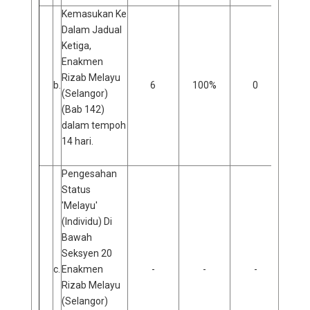
Kemasukan Ke
Dalam Jadual
Ketiga,
Enakmen
Rizab Melayu
b.
6
100%
0
0
(Selangor)
(Bab 142)
dalam tempoh
14 hari.
Pengesahan
Status
'Melayu'
(Individu) Di
Bawah
Seksyen 20
c.
Enakmen
-
-
-
Rizab Melayu
(Selangor)