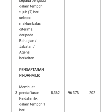
kepada pengadu
dalam tempoh
tujuh (7) hari
selepas
maklumbalas
diterima
daripada
Bahagian /
Jabatan /
Agensi
berkaitan.
PENDAFTARAN
PINDAHMILIK
Membuat
3.
pendaftaran
5,362
96.37%
202
2
Pindahmilik
dalam tempoh 1
hari.