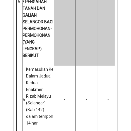
5.
/ PENGARAH
TANAH DAN
GALIAN
SELANGOR BAGI
PERMOHONAN-
PERMOHONAN
(YANG
LENGKAP)
BERIKUT :
Kemasukan Ke
Dalam Jadual
Kedua,
Enakmen
Rizab Melayu
a.
-
-
-
(Selangor)
(Bab 142)
dalam tempoh
14 hari.