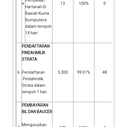
Pembelian
e.
13
100%
0
0
Hartanah Di
Bawah Kuota
Bumiputera
dalam tempoh
14 hari.
PENDAFTARAN
PINDAHMILIK
STRATA
6.
Pendaftaran
5,300
99.01%
48
0
Pindahmilik
Strata dalam
tempoh 1 hari
PEMBAYARAN
BIL DAN BAUCER
Menguruskan