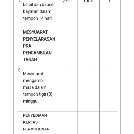
7.
279
100%
0
0
bil-bil dan baucer
bayaran dalam
tempoh 14 hari.
MESYUARAT
PENYELARASAN
PRA
PENGAMBILAN
TANAH
8.
-
-
-
Mesyuarat
mengambil
masa dalam
tempoh
tiga (3)
minggu.
PENYEDIAAN
KERTAS
PERMOHONAN