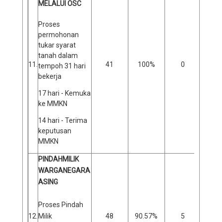
MELALUI OSC
Proses
permohonan
tukar syarat
tanah dalam
11.
41
100%
0
0
tempoh 31 hari
bekerja
17 hari - Kemuka
ke MMKN
14 hari - Terima
keputusan
MMKN
PINDAHMILIK
WARGANEGARA
ASING
Proses Pindah
12.
Milik
48
90.57%
5
9