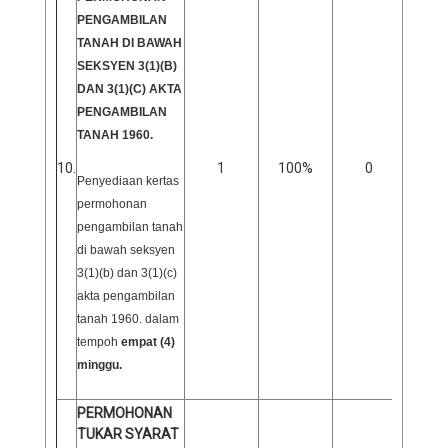
PENGAMBILAN
TANAH DI BAWAH
SEKSYEN 3(1)(B)
DAN 3(1)(C) AKTA
PENGAMBILAN
TANAH 1960.
0
10.
1
100%
0
Penyediaan kertas
permohonan
pengambilan tanah
di bawah seksyen
3(1)(b) dan 3(1)(c)
akta pengambilan
tanah 1960. dalam
tempoh
empat (4)
minggu.
PERMOHONAN
TUKAR SYARAT