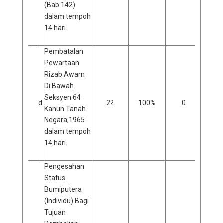
(Bab 142)
dalam tempoh
14 hari.
Pembatalan
Pewartaan
Rizab Awam
Di Bawah
Seksyen 64
d.
22
100%
0
0
Kanun Tanah
Negara,1965
dalam tempoh
14 hari.
Pengesahan
Status
Bumiputera
(Individu) Bagi
Tujuan