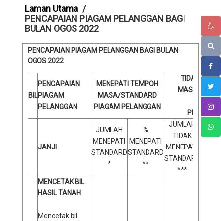
Laman Utama
PENCAPAIAN PIAGAM PELANGGAN BAGI
BULAN OGOS 2022
PENCAPAIAN PIAGAM PELANGGAN BAGI BULAN
OGOS 2022
TIDAK MENE
PENCAPAIAN
MENEPATI TEMPOH
MASA/STAN
BIL
PIAGAM
MASA/STANDARD
PIAGAM
PELANGGAN
PIAGAM PELANGGAN
PELANGG
JUMLAH
JUMLAH
%
TIDAK
% 
MENEPATI
MENEPATI
JANJI
MENEPATI
ME
STANDARD
STANDARD
STANDARD
STAN
*
**
***
MENCETAK BIL
HASIL TANAH
Mencetak bil