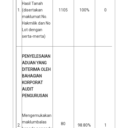
Hasil Tanah
1.
(disertakan
1105
100%
0
0
maklumat No.
Hakmilik dan No
Lot dengan
serta-merta)
PENYELESAIAN
ADUAN YANG
DITERIMA OLEH
BAHAGIAN
KORPORAT
AUDIT
PENGURUSAN
Mengemukakan
maklumbalas
80
2.
98.80%
1
1