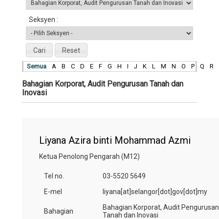
Seksyen :
Cari
Reset
Semua
A
B
C
D
E
F
G
H
I
J
K
L
M
N
O
P
Q
R
Bahagian Korporat, Audit Pengurusan Tanah dan
Inovasi
Liyana Azira binti Mohammad Azmi
Ketua Penolong Pengarah (M12)
Tel no.
03-5520 5649
E-mel
liyana[at]selangor[dot]gov[dot]my
Bahagian Korporat, Audit Pengurusan
Bahagian
Tanah dan Inovasi