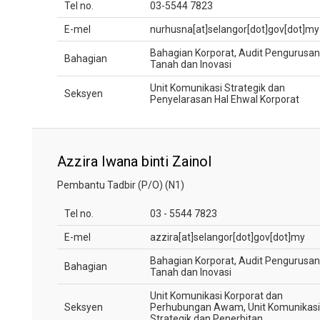
Tel no.
03-5544 7823
E-mel
nurhusna[at]selangor[dot]gov[dot]my
Bahagian Korporat, Audit Pengurusan
Bahagian
Tanah dan Inovasi
Unit Komunikasi Strategik dan
Seksyen
Penyelarasan Hal Ehwal Korporat
Azzira Iwana binti Zainol
Pembantu Tadbir (P/O) (N1)
Tel no.
03 - 5544 7823
E-mel
azzira[at]selangor[dot]gov[dot]my
Bahagian Korporat, Audit Pengurusan
Bahagian
Tanah dan Inovasi
Unit Komunikasi Korporat dan
Seksyen
Perhubungan Awam, Unit Komunikasi
Strategik dan Penerbitan