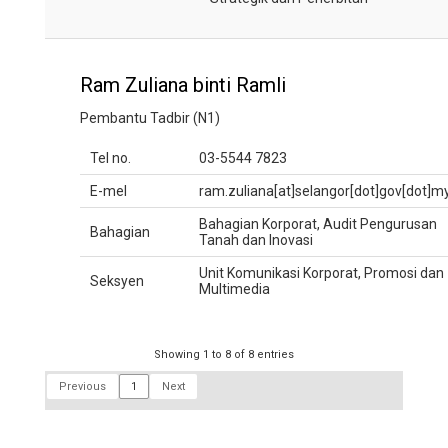
Ram Zuliana binti Ramli
Pembantu Tadbir (N1)
Tel no.
03-5544 7823
E-mel
ram.zuliana[at]selangor[dot]gov[dot]m
Bahagian Korporat, Audit Pengurusan
Bahagian
Tanah dan Inovasi
Unit Komunikasi Korporat, Promosi dan
Seksyen
Multimedia
Showing 1 to 8 of 8 entries
Previous
1
Next