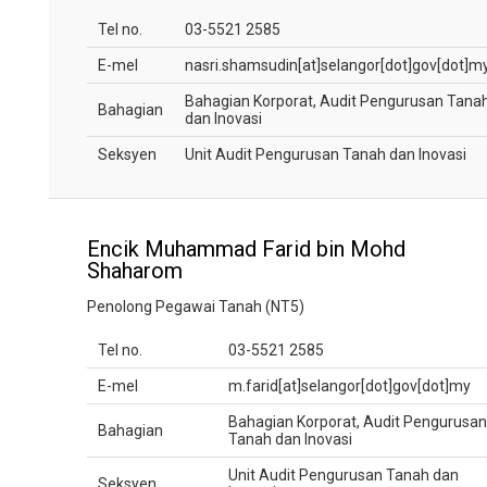
Tel no.
03-5521 2585
E-mel
nasri.shamsudin[at]selangor[dot]gov[dot]m
Bahagian Korporat, Audit Pengurusan Tana
Bahagian
dan Inovasi
Seksyen
Unit Audit Pengurusan Tanah dan Inovasi
Encik Muhammad Farid bin Mohd
Shaharom
Penolong Pegawai Tanah (NT5)
Tel no.
03-5521 2585
E-mel
m.farid[at]selangor[dot]gov[dot]my
Bahagian Korporat, Audit Pengurusan
Bahagian
Tanah dan Inovasi
Unit Audit Pengurusan Tanah dan
Seksyen