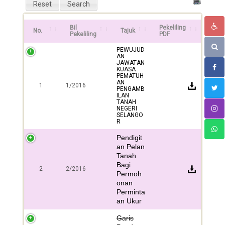
Bil
Pekeliling
No.
Tajuk
Pekeliling
PDF
PEWUJUD
AN
JAWATAN
KUASA
PEMATUH
AN
1
1/2016
PENGAMB
ILAN
TANAH
NEGERI
SELANGO
R
Pendigit
an Pelan
Tanah
Bagi
2
2/2016
Permoh
onan
Perminta
an Ukur
Garis