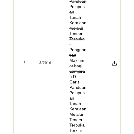
Panduan
Pelupus
an
Tanah
Kerajaan
melalui
Tender
Terbuka
-
Penggan
tian
Maklum
3
3/2016
at bagi
Lampira
n D
Garis
Panduan
Pelupus
an
Tanah
Kerajaan
Melalui
Tender
Terbuka
Terkini