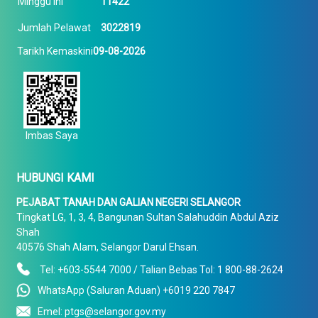
Minggu Ini
11422
Jumlah Pelawat
3022819
Tarikh Kemaskini
09-08-2026
Imbas Saya
HUBUNGI KAMI
PEJABAT TANAH DAN GALIAN NEGERI SELANGOR
Tingkat LG, 1, 3, 4, Bangunan Sultan Salahuddin Abdul Aziz
Shah
40576 Shah Alam, Selangor Darul Ehsan.
Tel: +603-5544 7000 / Talian Bebas Tol: 1 800-88-2624
WhatsApp (Saluran Aduan) +6019 220 7847
Emel: ptgs@selangor.gov.my