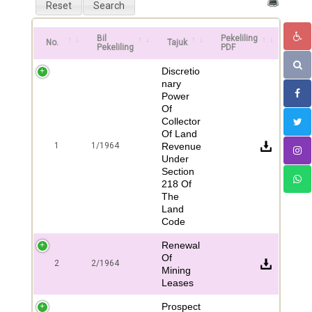
Bil
Pekeliling
No.
Tajuk
Pekeliling
PDF
Discretio
nary
Power
Of
Collector
Of Land
1
1/1964
Revenue
Under
Section
218 Of
The
Land
Code
Renewal
Of
2
2/1964
Mining
Leases
Prospect